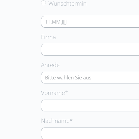
Wunschtermin
Firma
Anrede
Pflichtfeld
Vorname
*
Pflichtfeld
Nachname
*