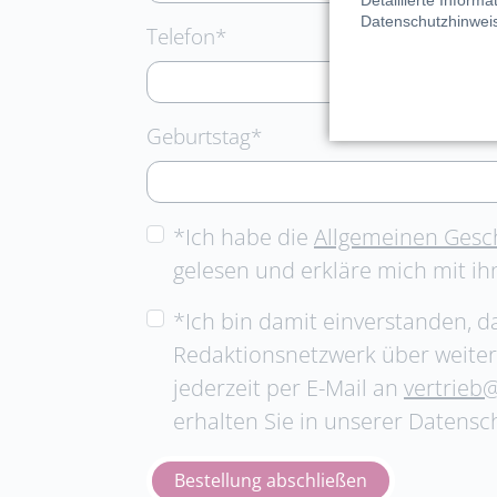
Detaillierte Inform
Datenschutzhinwei
Pflichtfeld
Telefon
*
Pflichtfeld
Geburtstag
*
*Ich habe die
Allgemeinen Gesc
gelesen und erkläre mich mit ih
*Ich bin damit einverstanden, d
Redaktionsnetzwerk über weiter
jederzeit per E-Mail an
vertrieb
erhalten Sie in unserer Datensc
Bestellung abschließen