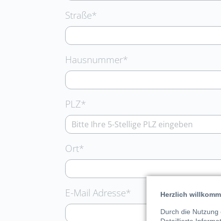
Pflichtfeld
Straße
*
Pflichtfeld
Hausnummer
*
Pflichtfeld
PLZ
*
Pflichtfeld
Ort
*
Pflichtfeld
E-Mail Adresse
*
Herzlich willkomm
Durch die Nutzung 