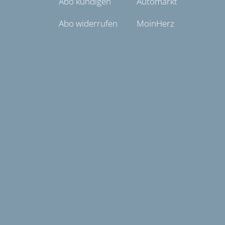
Abo kündigen
Automarkt
Abo widerrufen
MoinHerz