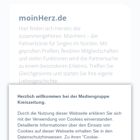
moinHerz.de
Hier finden sich Herzen, die
zusammengehören. MoinHerz – die
Partnerbörse für Singles im Norden. Mit
geprüften Profilen, flexiblen Mitgliedschaften
und vielen Funktionen wird die Partnersuche
zu einem besonderen Erlebnis. Treffen Sie
Gleichgesinnte und starten Sie Ihre eigene
Liebesgeschichte.
Jetzt verlieben
Herzlich willkommen bei der Mediengruppe
Kreiszeitung.
Durch die Nutzung dieser Webseite erklären Sie sich
mit der Verwendung von Cookies einverstanden.
Detaillierte Informationen über den Einsatz von
Cookies auf dieser Webseite erhalten Sie in den
Datenschutzhinweisen
. Zu ihren "Cookie-