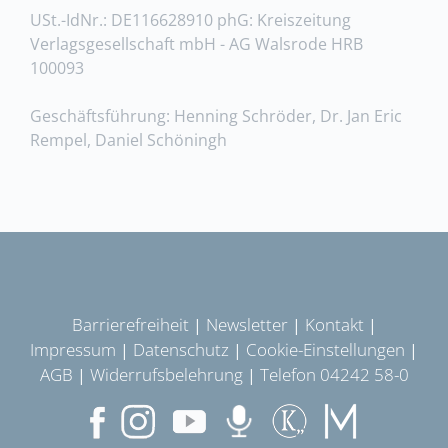
USt.-IdNr.: DE116628910 phG: Kreiszeitung
Verlagsgesellschaft mbH - AG Walsrode HRB
100093
Geschäftsführung: Henning Schröder, Dr. Jan Eric
Rempel, Daniel Schöningh
Barrierefreiheit
Newsletter
Kontakt
|
|
|
Impressum
Datenschutz
Cookie-Einstellungen
|
|
|
AGB
Widerrufsbelehrung
Telefon 04242 58-0
|
|