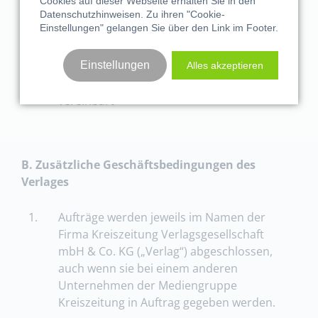
Cookies auf dieser Webseite erhalten Sie in den
unbekannt oder hat der Auftraggeber nach
Datenschutzhinweisen
. Zu ihren "Cookie-
Einstellungen" gelangen Sie über den Link im Footer.
Vertragsschluss seinen Wohnsitz oder
gewöhnlichen Aufenthalt aus dem
Geltungsbereich des Gesetzes verlegt, ist
Einstellungen
Alles akzeptieren
als Gerichtsstand der Sitz des Verlages
vereinbart
B. Zusätzliche Geschäftsbedingungen des
Verlages
1.
Aufträge werden jeweils im Namen der
Firma Kreiszeitung Verlagsgesellschaft
mbH & Co. KG („Verlag“) abgeschlossen,
auch wenn sie bei einem anderen
Unternehmen der Mediengruppe
Kreiszeitung in Auftrag gegeben werden.