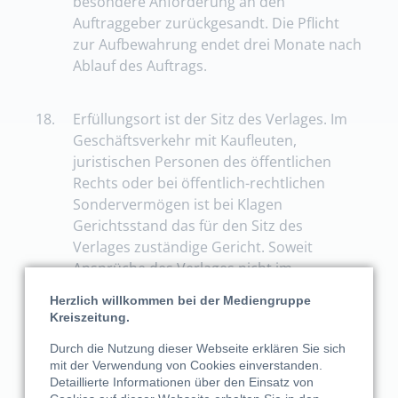
besondere Anforderung an den
Auftraggeber zurückgesandt. Die Pflicht
zur Aufbewahrung endet drei Monate nach
Ablauf des Auftrags.
18.
Erfüllungsort ist der Sitz des Verlages. Im
Geschäftsverkehr mit Kaufleuten,
juristischen Personen des öffentlichen
Rechts oder bei öffentlich-rechtlichen
Sondervermögen ist bei Klagen
Gerichtsstand das für den Sitz des
Verlages zuständige Gericht. Soweit
Ansprüche des Verlages nicht im
Mahnverfahren geltend gemacht werden,
Herzlich willkommen bei der Mediengruppe
bestimmt sich der Gerichtsstand bei Nicht-
Kreiszeitung.
Kaufleuten nach deren Wohnsitz. Ist der
Durch die Nutzung dieser Webseite erklären Sie sich
Wohnsitz oder gewöhnliche Aufenthalt des
mit der Verwendung von Cookies einverstanden.
Auftraggebers, auch bei Nicht-Kaufleuten,
Detaillierte Informationen über den Einsatz von
im Zeitpunkt der Klageerhebung